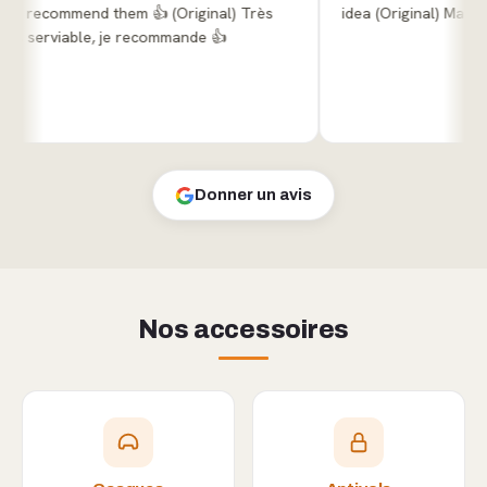
d them 👍 (Original) Très
idea (Original) Ma trottinet
rviable, je recommande 👍
Donner un avis
Nos accessoires