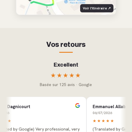
Voir l'itinéraire ↗
Vos retours
Excellent
★★★★★
Basée sur 125 avis · Google
nicourt
Emmanuel Allabaye
06/07/2026
★★★★★
by Google) Very professional, very
(Translated by Google) My 